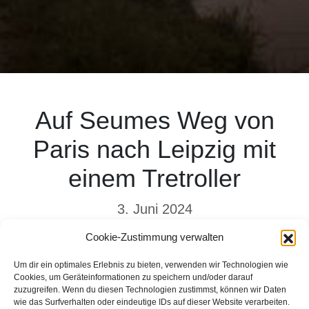
Auf Seumes Weg von
Paris nach Leipzig mit
einem Tretroller
3. Juni 2024
Cookie-Zustimmung verwalten
Exakt 30 Tage habe ich gebraucht, um von
Paris nach Leipzig mit einem Tretroller zu
Um dir ein optimales Erlebnis zu bieten, verwenden wir Technologien wie
Cookies, um Geräteinformationen zu speichern und/oder darauf
fahren. Diese Reise ist Teil meiner Arbeit zu
zuzugreifen. Wenn du diesen Technologien zustimmst, können wir Daten
Johann Gottfried Seumes „Spaziergang nach
wie das Surfverhalten oder eindeutige IDs auf dieser Website verarbeiten.